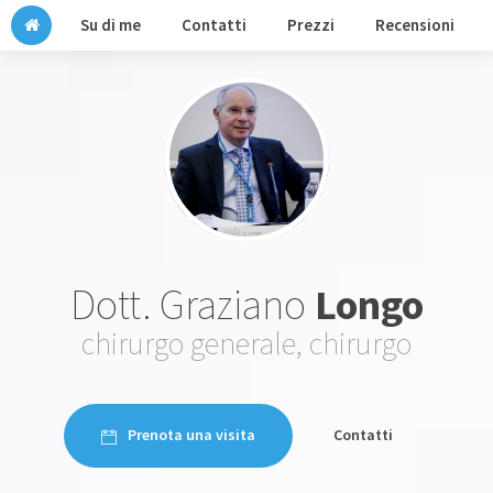
Su di me
Contatti
Prezzi
Recensioni
Dott. Graziano
Longo
chirurgo generale, chirurgo
Prenota una visita
Contatti