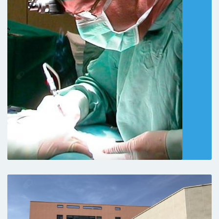
bisogno di recensioni. Il Prof. ha qualità
umane notevoli, ad iniziare dal fatto che
viene direttamente lui dal suo studio a
prenderti in sala attesa. E lo fa a fine visita
riaccompagnandoti fuori. Inoltre, è molto
attento ad ascoltare, e ad ogni dubbio ti
spiega in maniera semplice, sia la malattia, sia
il trattamento o eventuale intervento e il
post. Io venivo da una precedente malattia
Oncologica, ed ero molto spaventato da un
nuovo tipo di malattia, ma con pazienza e
parole semplici, mi ha tranquillizzato e
questo sicuramente influirà positivamente
nell'affrontare l'intervento al quale sarò
sottoposto. Ripeto, per me, è un Eccellenza
della Sanità Italiana.
Paziente