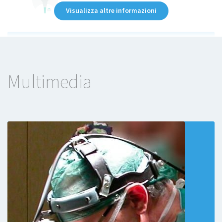
Visualizza altre informazioni
Gentile Dott. Longo, la Sua dedizione al Suo
lavoro e la Sua attenzione al paziente sono
state esemplari. Mi ritengo molto fortunato a
Multimedia
ad essere stato affidato alle Sue cure. Un
grazie di cuore anche all'équipe chirurgica e
al personale infermieristico.
Paziente
Il Prof. Graziano Longo é un Eccelenza della
Sanità Italiana. Il suo curriculum non ha