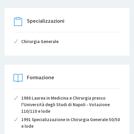
Alta Specializzazione San Filippo Neri di Roma. Qui,
sotto la guida del Prof. Giovanni Battista Grassi, ho
completato la mia formazione in chirurgia oncologica
Specializzazioni
addominale eseguendo numerosi interventi di
chirurgia maggiore per neoplasie del pancreas, del
colon-retto e dello stomaco. Sono stato inoltre
Chirurgia Generale
responsabile del coordinamento delle attività di
Chirurgia Endocrina.
Formazione
1986 Laurea in Medicina e Chirurgia presso
l'Università degli Studi di Napoli - Votazione
110/110 e lode
1991 Specializzazione in Chirurgia Generale 50/50
e lode