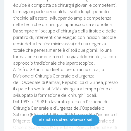
équipe è composta da chirurghi giovani e competenti,
la maggior parte dei quali ha svolto lunghi periodi di
tirocinio all'estero, sviluppando ampia competenza
nelle tecniche di chirurgia laparoscopica e robotica.
Da sempre mi occupo di chirurgia della tiroide e delle
paratiroidi, interventi che eseguo con incisioni piccole
(cosiddetta tecnica mininvasiva) ed una degenza
totale che generalmente è di soli due giorni. Ho una
formazione completa in chirurgia addominale, sia con
approccio tradizionale che laparoscopico,
All'età di 39 anni ho diretto, per un anno circa, la
Divisione di Chirurgia Generale e d'Urgenza
dell'Ospedale di Kamsar, Repubblica di Guinea, presso
il quale ho svolto attività chirurgica a tempo pieno e
sviluppato la formazione dei chirurghi locali.
Dal 1993 al 1998 ho lavorato presso la Divisione di
Chirurgia Generale e d'Urgenza dell'Ospedale di
Subiaco (RM) e dal 1998 al 2016 ho rivestito l'incarico di
Visualizza altre informazioni
Dirigente Medico di 1° livello in Chirurgia Generale ed
Oncologica presso l'Ospedale di Rilievo Nazionale e di